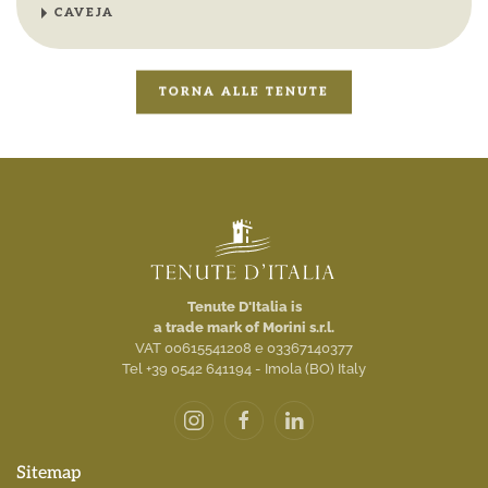
CAVEJA
TORNA ALLE TENUTE
Tenute D'Italia is
a trade mark of Morini s.r.l.
VAT 00615541208 e 03367140377
Tel +39 0542 641194 - Imola (BO) Italy
Sitemap