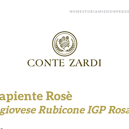
HOME
STORIA
MISSION
PERS
Sapiente Rosè
giovese Rubicone IGP Ros