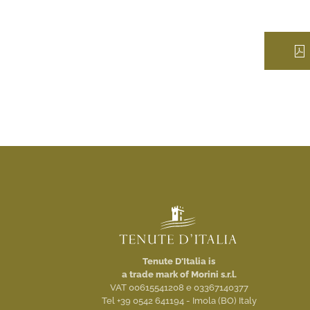
Tenute D'Italia is
a trade mark of Morini s.r.l.
VAT 00615541208 e 03367140377
Tel +39 0542 641194 - Imola (BO) Italy