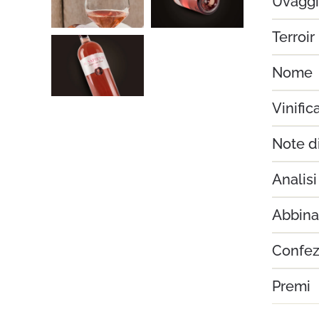
Uvagg
Terroir
Nome
Vinific
Note d
Analisi
Abbina
Confez
Premi