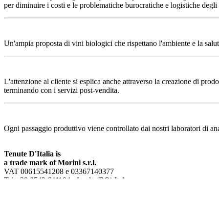
per diminuire i costi e le problematiche burocratiche e logistiche degli
Un'ampia proposta di vini biologici che rispettano l'ambiente e la salute
L'attenzione al cliente si esplica anche attraverso la creazione di prodo
terminando con i servizi post-vendita.
Ogni passaggio produttivo viene controllato dai nostri laboratori di ana
Tenute D'Italia is
a trade mark of Morini s.r.l.
VAT 00615541208 e 03367140377
Tel +39 0542 641194 - Imola (BO) Italy