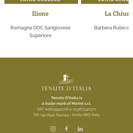
EMILIA-ROMAGNA
EMILIA-ROMAG
Ilione
La Chiusa
Romagna DOC Sangiovese
Barbera Rubicon
Superiore
Tenute D'Italia is
a trade mark of Morini s.r.l.
VAT 00615541208 e 03367140377
Tel +39 0542 641194 - Imola (BO) Italy