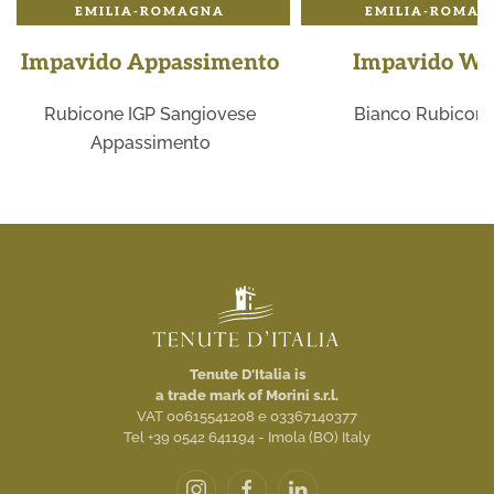
EMILIA-ROMAGNA
EMILIA-ROMAG
Impavido Appassimento
Impavido Wh
Rubicone IGP Sangiovese
Bianco Rubicone
Appassimento
Tenute D'Italia is
a trade mark of Morini s.r.l.
VAT 00615541208 e 03367140377
Tel +39 0542 641194 - Imola (BO) Italy